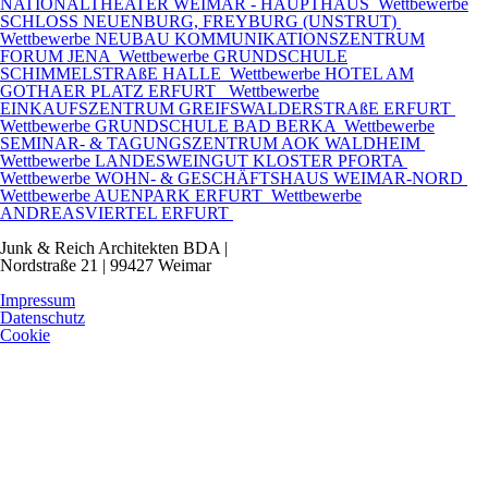
NATIONALTHEATER WEIMAR - HAUPTHAUS
Wettbewerbe
SCHLOSS NEUENBURG, FREYBURG (UNSTRUT)
Wettbewerbe
NEUBAU KOMMUNIKATIONSZENTRUM
FORUM JENA
Wettbewerbe
GRUNDSCHULE
SCHIMMELSTRAßE HALLE
Wettbewerbe
HOTEL AM
GOTHAER PLATZ ERFURT
Wettbewerbe
EINKAUFSZENTRUM GREIFSWALDERSTRAßE ERFURT
Wettbewerbe
GRUNDSCHULE BAD BERKA
Wettbewerbe
SEMINAR- & TAGUNGSZENTRUM AOK WALDHEIM
Wettbewerbe
LANDESWEINGUT KLOSTER PFORTA
Wettbewerbe
WOHN- & GESCHÄFTSHAUS WEIMAR-NORD
Wettbewerbe
AUENPARK ERFURT
Wettbewerbe
ANDREASVIERTEL ERFURT
Junk & Reich Architekten BDA
|
Nordstraße 21 | 99427 Weimar
Impressum
Datenschutz
Cookie