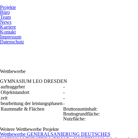
Projekte
Büro
Team
News
Karriere
Kontakt
Impressum
Datenschutz
Wettbewerbe
GYMNASIUM LEO DRESDEN
auftraggeber
-
Objektstandort
-
zeit
-
bearbeitung der leistungsphasen
-
Raummaße & Flächen
Bruttorauminhalt:
Bruttogrundfläche:
Nutzfläche:
Weitere Wettbewerbe Projekte
Wettbewerbe
GENERALSANIERUNG DEUTSCHES